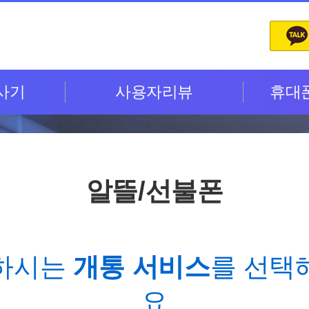
사기
사용자리뷰
휴대
알뜰/선불폰
하시는
개통 서비스
를 선택
요