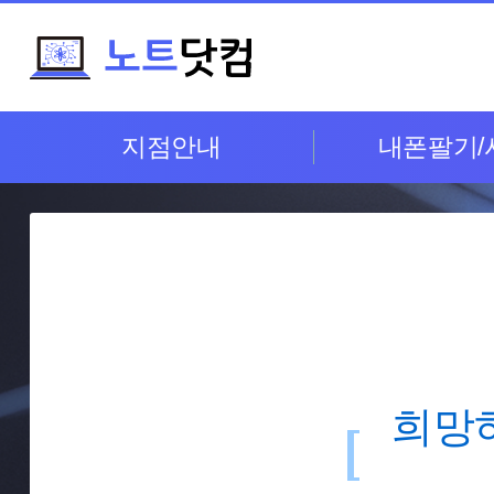
지점안내
내폰팔기/
희망