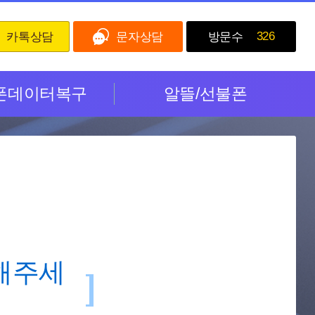
326
카톡상담
문자상담
방문수
폰데이터복구
알뜰/선불폰
해주세