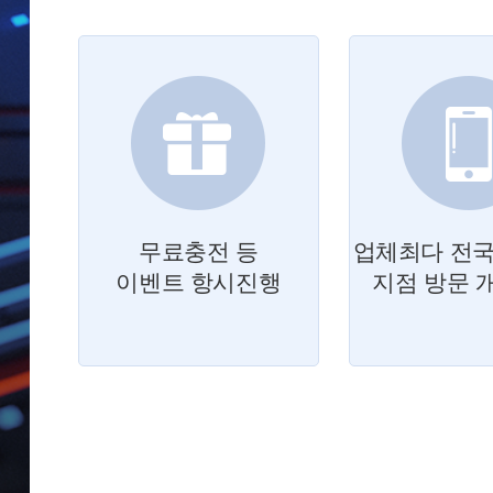
무료충전 등
업체최다 전국
이벤트 항시진행
지점 방문 