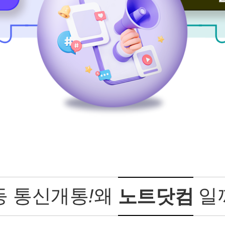
등 통신개통
!
왜
일
노트닷컴