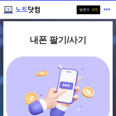
방문수
325
내폰 팔기/사기