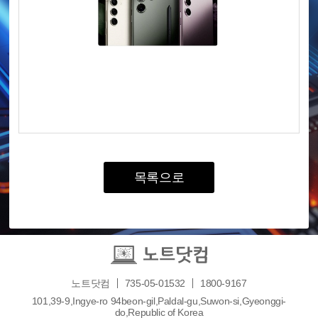
목록으로
노트닷컴
735-05-01532
1800-9167
101,39-9,Ingye-ro 94beon-gil,Paldal-gu,Suwon-si,Gyeonggi-
do,Republic of Korea