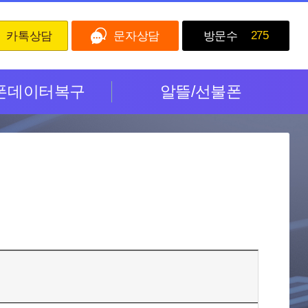
275
카톡상담
문자상담
방문수
폰데이터복구
알뜰/선불폰