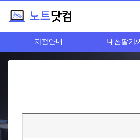
지점안내
내폰팔기/