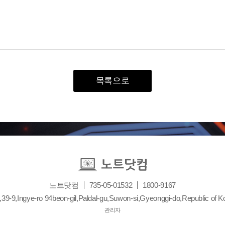
목록으로
노트닷컴
735-05-01532
1800-9167
,39-9,Ingye-ro 94beon-gil,Paldal-gu,Suwon-si,Gyeonggi-do,Republic of K
관리자