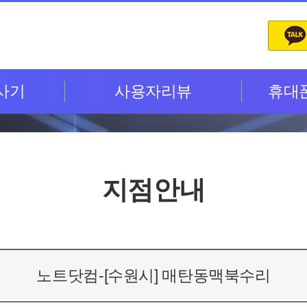
사기
사용자리뷰
휴대
지점안내
노트닷컴-[수원시] 매탄동맥북수리