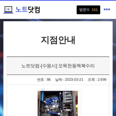
방문수
161
지점안내
노트닷컴-[수원시] 오목천동맥북수리
번호 : 86
날짜 : 2023-03-21
조회 : 2,699