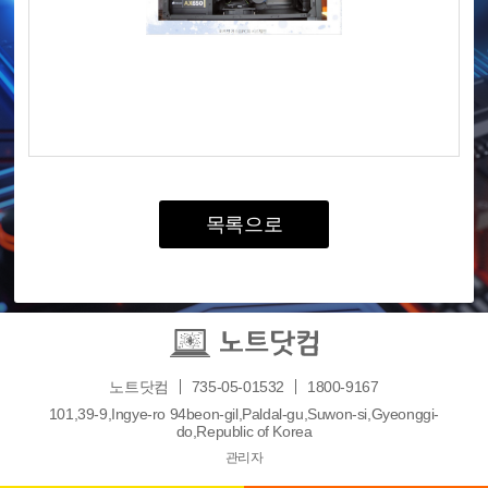
목록으로
노트닷컴
735-05-01532
1800-9167
101,39-9,Ingye-ro 94beon-gil,Paldal-gu,Suwon-si,Gyeonggi-
do,Republic of Korea
관리자